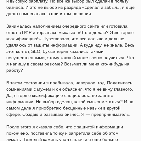
и высокую зарплату. Но все же выбор был сделан в пользу
бизнеса. И это не выбор из разряда «сделал и забыл», я еще
долго сомневалась в принятом решении.
Занималась наполнением очередного сайта или готовила
отчет в ПФР и терзалась мыслью: «Что я делаю? Я же теряю
квалификацию!». Чувствовала, что все дальше и дальше
удаляюсь от защиты информации. А куда иду, не знала. Весь
этот контет, SEO, бухгалтерия казались такими
несущественными, этому каждый может легко научиться. Что
я напишу в своем резюме? Возьмет ли меня кто-нибудь на
работу?
В таком состоянии я пребывала, наверное, год. Поделилась
сомнениями с мужем и он объяснил, что я не вижу главного.
Да, я теряю квалификацию специалиста по защите
информации. Но выбор сделан, какой смысл метаться? И на
самом деле я приобретаю бесценные навыки в другой
сфере. Создаю и развиваю бизнес. Я ― предприниматель.
После этого я сказала себе, что с защитой информации
покончено, поставила точку и запретила себе об этом
думать. Тяжелый камень упал с плеч и я еще больше